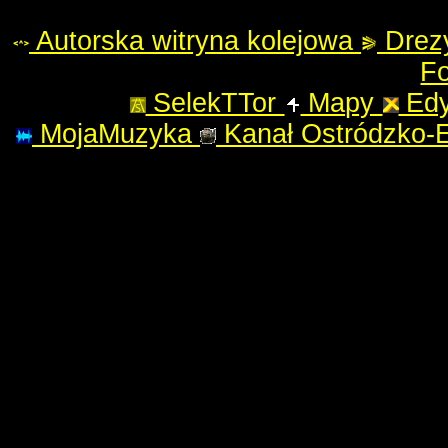
Autorska witryna kolejowa
Drez
Fo
SelekTTor
Mapy
Edy
MojaMuzyka
Kanał Ostródzko-E
Podstronę załado