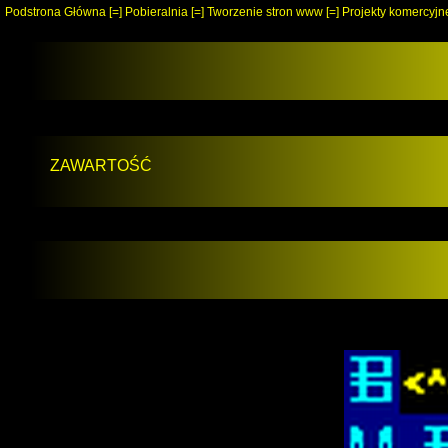
Podstrona Główna
[=]
Pobieralnia
[=]
Tworzenie stron www
[=]
Projekty komercyjn
ZAWARTOŚĆ